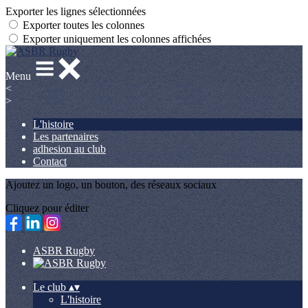
Exporter les lignes sélectionnées
Exporter toutes les colonnes
Exporter uniquement les colonnes affichées
Menu
<
>
L'histoire
Les partenaires
adhesion au club
Contact
Ajoutez un logo, un bouton, des réseaux sociaux
Cliquez pour éditer
ASBR Rugby
Le club
▴
▾
L'histoire