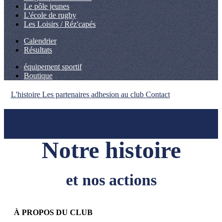
Le pôle jeunes
L'école de rugby
Les Loisirs / Réz'capés
Calendrier
Résultats
équipement sportif
Boutique
L'histoire
Les partenaires
adhesion au club
Contact
Notre histoire
et nos actions
À PROPOS DU CLUB